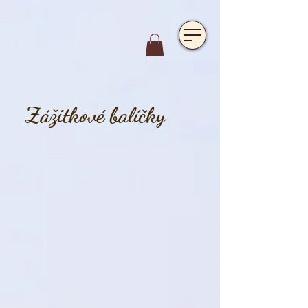
https://www.hotelfarmavysoka.cz/festival-2023
Zážitkové balíčky