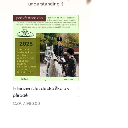
understanding :)
právě dorazilo
právě dorazilo
Intenzivní Jezdecká škola v
Balíček "V" - pro školy a 
přírodě
Jednodenní zážitkový v
Price
Price
CZK 7,990.00
CZK 360.00