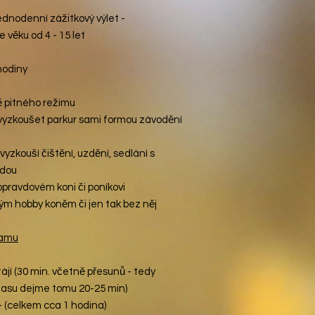
 Jednodenní zážitkový výlet -
 věku od 4 - 15 let
hodiny
ě pitného režimu
 vyzkoušet parkur sami formou závodění
 vyzkouší čištění, uzdění, sedlání s
zdou
 opravdovém koni či poníkovi
ým hobby koněm či jen tak bez něj
ramu
ájí
(30 min. včetně přesunů - tedy
času dejme tomu 20-25 min)
-
(celkem
cca 1 hodina)