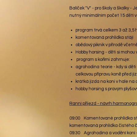
Balíček "V" - pro školy a školky -
nutný minimálním počet 15 dětí ve
program trvá celkem 3 až 3,5 
komentovaná prohlídka stájí
obědový piknik v přírodě včetn
Hobby horsing - děti si mohou
program s koňmi zahrnuje:
agrohodina teorie - kdy si děti
celkovou přípravu koně před jí
krátká jízda na koni v hale na
hobby horsing s pravým plyšov
Ranní příjezd - návrh harmonog
09:00 Komentované prohlídka st
komentovaná prohlídka čistého 
09:30 Agrohodina a vodění koní 