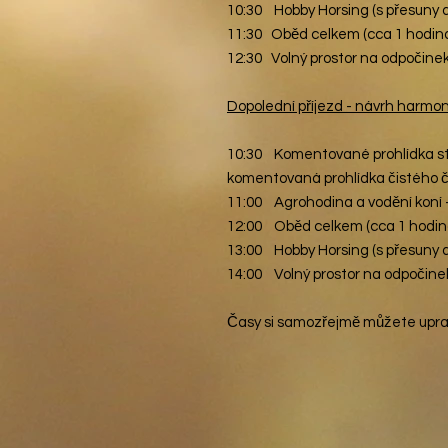
10:30
Hobby Horsing
(s přesuny 
11:30
Oběd celkem
(cca 1 hodin
12:30 Volný prostor na odpočine
Dopolední příjezd - návrh harm
10:30 Komentované prohlídka st
komentovaná prohlídka čistého 
11:00 Agrohodina a vodění koní 
12:00
Oběd celkem
(cca 1 hodin
13:00 Hobby Horsing (s přesuny a
14:0
0
Volný prostor na odpočine
Časy si samozřejmě můžete upravi