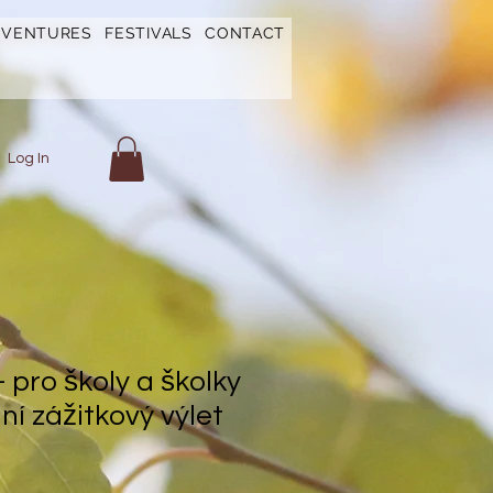
DVENTURES
FESTIVALS
CONTACT
Log In
- pro školy a školky
í zážitkový výlet