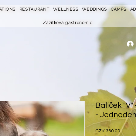
ATIONS
RESTAURANT
WELLNESS
WEDDINGS
CAMPS
A
Zážitková gastronomie
Balíček "V" 
- Jednodenn
Price
CZK 360.00