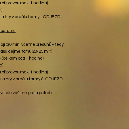
a přípravou max. 1 hodina)
a)
k a hry v areálu farmy - ODJEZD
onogramu
ájí
(30 min. včetně přesunů - tedy
času dejme tomu 20-25 min)
-
(celkem
cca 1 hodina)
a)
 přípravou max. 1 hodina)
k a hry v areálu farmy či ODJEZD
t dle vašich spojí a potřeb.