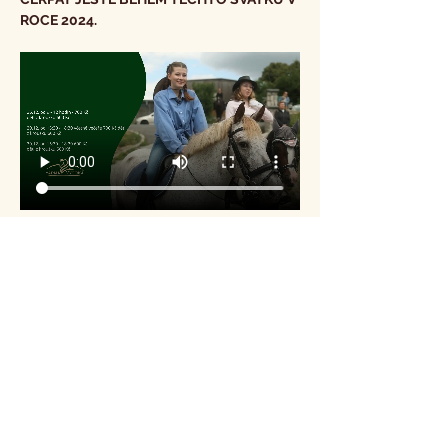
ROCE 2024.
Omezená nabídka termínů i míst!!!
Pro samostatné děti od 6 do 15 let
DÁRKOVÝ BALÍČEK PRO DĚTI "V1"
Péče o koně, jízda na koni
Show More