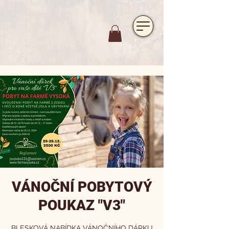
https://www.hotelfarmavysoka.cz/festival-2023
VÁNOČNÍ POBYTOVÝ
POUKAZ "V3"
BLESKOVÁ NABÍDKA VÁNOČNÍHO DÁRKU