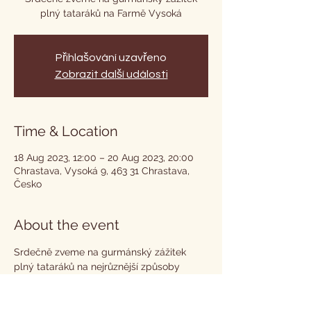
plný tataráků na Farmě Vysoká
Přihlašování uzavřeno
Zobrazit další události
Time & Location
18 Aug 2023, 12:00 – 20 Aug 2023, 20:00
Chrastava, Vysoká 9, 463 31 Chrastava,
Česko
About the event
Srdečně zveme na gurmánský zážitek 
plný tataráků na nejrůznější způsoby 
úpravy a chutě.  Rezervace na 488881024 
nebo na 
https://www.hotelfarmavysoka.cz/reservat