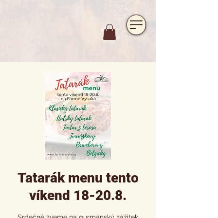
https://www.hotelfarmavysoka.cz/festival-2023
Tatarák menu tento
víkend 18-20.8.
Srdečně zveme na gurmánský zážitek