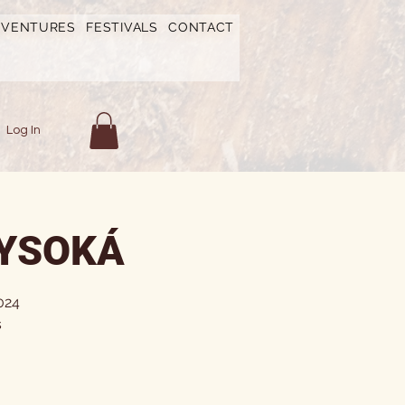
DVENTURES
FESTIVALS
CONTACT
Log In
VYSOKÁ
024
s