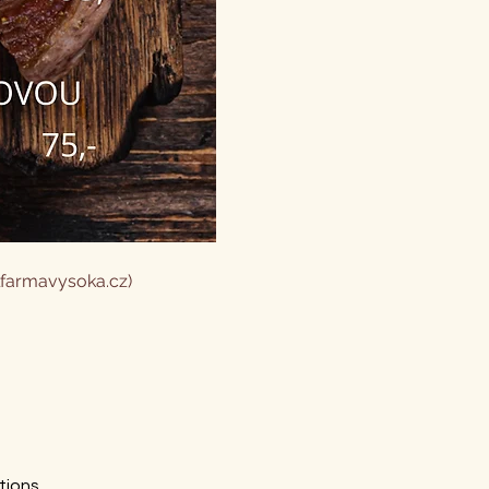
lfarmavysoka.cz)
tions