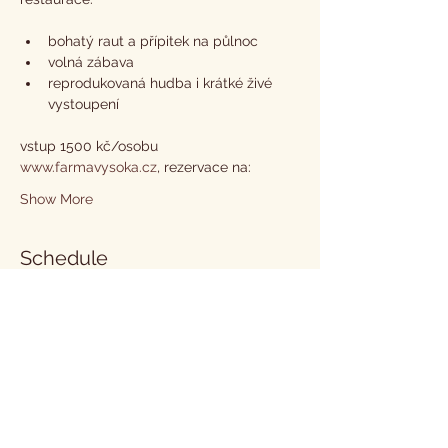
bohatý raut a přípitek na půlnoc
volná zábava
reprodukovaná hudba i krátké živé 
vystoupení
vstup 1500 kč/osobu
www.farmavysoka.cz
, rezervace na:
Show More
Schedule
17:30 - 16:00
1 day 22 hours 30 minutes
Program celého víkendu Country Festivalu
Vysoká 19 - 21.7.2024
Farma Vysoká