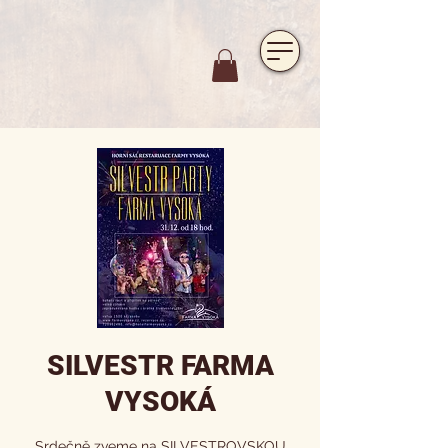
https://www.hotelfarmavysoka.cz/festival-2023
SILVESTR FARMA
VYSOKÁ
Srdečně zveme na SILVESTROVSKOU