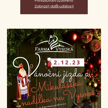
Přihlašování uzavřeno
Zobrazit další události