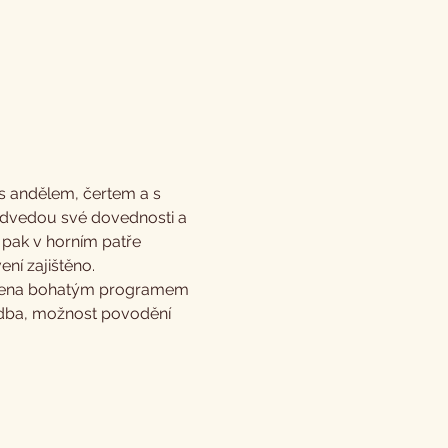
s andělem, čertem a s 
ředvedou své dovednosti a 
 pak v horním patře 
ní zajištěno.
vázena bohatým programem 
hudba, možnost povodění 