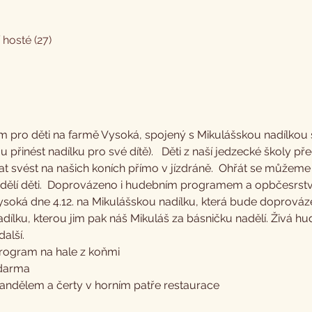
í hosté (27)
pro děti na farmě Vysoká, spojený s Mikulášskou nadílkou 
 přinést nadílku pro své dítě).   Děti z naší jedzecké školy p
t svést na našich koních přímo v jízdráně.  Ohřát se můžeme
adělí děti.  Doprovázeno i hudebním programem a opbčesrstve
Vysoká dne 4.12. na Mikulášskou nadílku, která bude dopro
 nadílku, kterou jim pak náš Mikuláš za básničku nadělí. Živá 
další.
program na hale z koňmi 
zdarma 
 andělem a čerty v horním patře restaurace