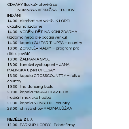
ODVAHY (louka)- otevírá se
INDIÁNSKÁ VESNIČKA – DUHOVÍ
INDIÁNI
14:00 akrobatická voltiž JK LORDI–
ukázka na jízdárně
14:30 VODĚNÍ DĚTÍ NA KONI ZDARMA
(jízdárna nebo dle počasí venku)
14:30 kapela GUITAR TLUPPA – country
16:00 ŽONGLÉR RADIM – program pro
děti u jeviště
16:30 ŽALMAN A SPOL
18:00 taneční vystoupení – JANA
MALINSKÁ & pes CHELSAY
18:30 kapela CROSSCOUNTRY – folk a
country
19:30 line dancing škola
20:00 kapela MARIACHI AZTECA –
tradiční mexická hudba
21:30 kapela NONSTOP - country
23:00 ohnivá show RADIMA LŮŽKA
NEDĚLE 21. 7.
11:00 PARKUR HOBBY– Pohár firmy