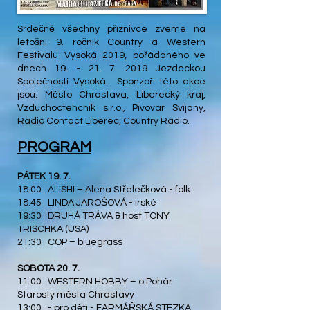
Srdečně všechny příznivce zveme na
letošní 9. ročník Country a Western
Festivalu Vysoká 2019, pořádaného ve
dnech
19. - 21. 7. 2019
Jezdeckou
Společností Vysoká. Sponzoři této akce
jsou: Město Chrastava, Liberecký kraj,
Vzduchoctehcnik s.r.o., Pivovar Svijany,
Radio Contact Liberec, Country Radio.
PROGRAM
PÁTEK 19. 7.
18:00 ALISHI – Alena Střelečková - folk
18:45 LINDA JAROŠOVÁ - irské
19:30 DRUHÁ TRÁVA & host TONY
TRISCHKA (USA)
21:30 COP – bluegrass
SOBOTA 20. 7.
11:00 WESTERN HOBBY – o Pohár
Starosty města Chrastavy
13:00 - pro děti - FARMÁŘSKÁ STEZKA