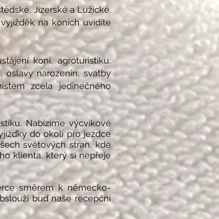
tědské, Jizerské a Lužické.
vyjížděk na koních uvidíte
ájení koní, agroturistiku,
, oslavy narozenin, svatby
místem zcela jedinečného
stiku. Nabízíme výcvikové
yjížďky do okolí pro jezd
ce
šech světových stran, kde
 klienta, který si nepřeje
iberce směrem k německo-
bslouží buď naše recepční
.