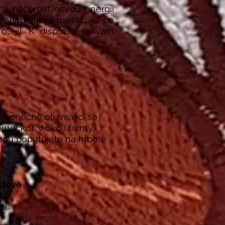
 a načerpat novou energii
ž, lymfatická masáž) až po
eji). K dispozici je Vám
ekonečně otevírající se
ěmecko). V okolí farmy
nou poputujete na hřbetě
vštěvě
i
ci