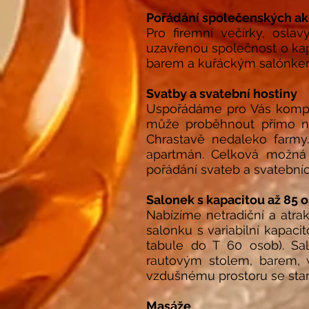
Pořádání společenských ak
Pro firemní večírky, osla
uzavřenou společnost o kap
barem a kuřáckým salónke
Svatby a svatební hostiny
Uspořádáme pro Vás kompl
může proběhnout přímo na
Chrastavě nedaleko farmy
apartmán. Celková možná 
pořádání svateb a svatební
Salonek s kapacitou až 85 
Nabízíme netradiční a atrak
salonku s variabilní kapaci
tabule do T 60 osob). Sa
rautovým stolem, barem, w
vzdušnému prostoru se stan
Masáže