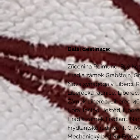
Další destinace:
Zřícenina Roimund, Bílý Kos
Hrad a zámek Grabštejn, Gra
Nová synagoga v Liberci, R
Liberecká radnice, Liberec,
Zámek Liberec, Liberec, 460
Hora Ještěd, Ještěd, Libere
Hrad a zámek Frýdlant, Námě
Frýdlantská radnice, T. G. M
Mechanický betlém Frýdlant,