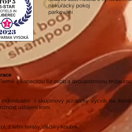
nekuřácký pokoj
parkování
urace
armě s kapacitou 62 osob a dvoupatrovou restaurac
individuální i skupinový jezdecký výcvik na koních
ožnost ustájení koní.
l, 2 letní terasy, dětský koutek.