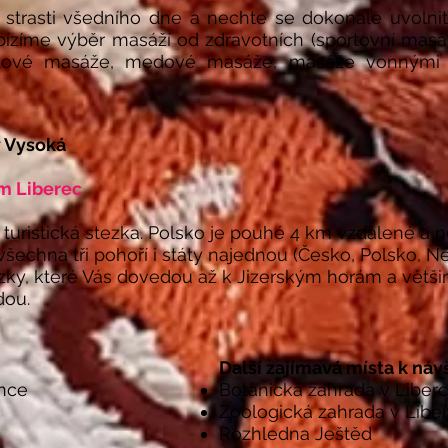
 strasti všedního dne a nechte se dokonale uvolnit
ízíme výběr masáží od zdravotních (sportovní masá
dové masáže, medové masáže, masáže vonnými ol
y Vysoká
m Liberec
turistická stezka. Polsko je pouhé 4 km vzdálené a n
všechna tři pohoří i státy najednou (Česko, Polsko, N
y, které Vás dovedou až k Jizerským horám a větši
dou.
​Další zajímavá místa k ná
ince
Botanická zahrada v Liberc
Zoologická zahrada v Liber
Rozhledna Ještěd