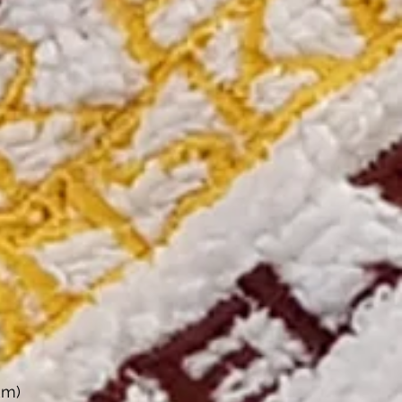
)
km)