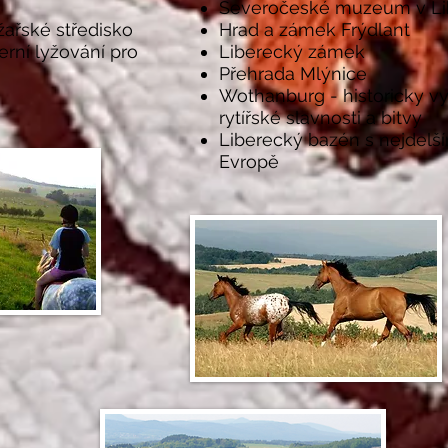
Severočeské muzeum v Li
žařské středisko
Hrad a zámek Frýdlant
erní lyžování pro
Liberecký zámek
Přehrada Mlýnice
Wothanburg
- historicky 
rytířské slavnosti a bitvy
Liberecký bazén s nejdelš
Evropě