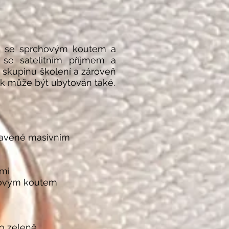
lnu se sprchovým koutem a
 se satelitním příjmem a
 skupinu školení a zároveň
ček může být ubytován také.
bavené masivním
emi
hovým koutem
do zeleně