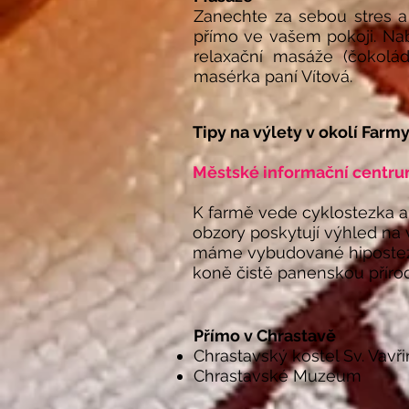
Zanechte za sebou stres a
přímo ve vašem pokoji. Nab
relaxační masáže (čokolá
masérka paní Vítová.
Tipy na výlety v okolí Farm
Městské informační centru
K farmě vede cyklostezka a 
obzory poskytují výhled na 
máme vybudované hipostezk
koně čistě panenskou příro
Přímo v Chrastavě
Chrastavský kostel Sv. Vavř
Chrastavské Muzeum