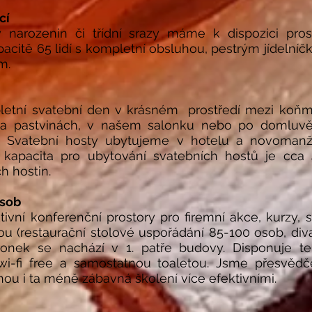
cí
vy narozenin či třídní srazy máme k dispozici pros
acitě 65 lidí s kompletní obsluhou, pestrým jídelníč
m.
etní svatební den v krásném prostředí mezi koňmi
 pastvinách, v našem salonku nebo po domluvě 
. Svatební hosty ubytujeme v hotelu a novomanž
kapacita pro ubytování svatebních hostů je cca 4
ch hostin
.
osob
tivní konferenční prostory pro firemní akce, kurzy,
tou (restaurační stolové uspořádání 85-100 osob, di
lonek se nachází v 1. patře budovy. Disponuje 
i-fi free a samostatnou toaletou. Jsme přesvědč
ou i ta méně zábavná školení více efektivními.