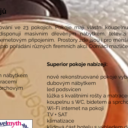
jů
ování ve 23 pokojích. Pokoje mají vlastní koupe
 disponují masivním dřevěným nábytkem, televizí
rnetovým připojením. Prostory zde jsou i pro měnší
t pro pořádání různých firemních akcí. Domácí mazlí
Superior pokoje nabízejí:
m nábytkem
nově rekonstruované pokoje vy
atracemi
dubovým nábytkem
sprchovým
led podsvícen
lůžka s kvalitními rošty a matrac
koupelnu s WC, bidetem a sprc
Wi-Fi internet na pokoji
TV + SAT
klimatizace
klidová část hotelu s výhledem 