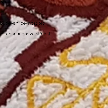
berci
vybudovaní pevnost pro
ím tobogánem ve střední