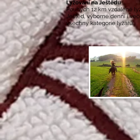
Lyžování na Ještědu
Pouhých 12 km vzdálené
ly
Ještěd
, výborné denní i več
všechny kategorie lyžařů.