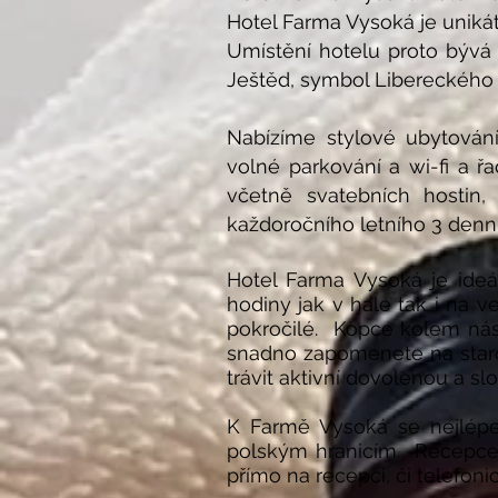
Hotel Farma Vysoká je unikát
Umístění hotelu proto bývá 
Ještěd, symbol Libereckého 
Nabízíme stylové ubytování 
volné parkování a wi-fi a ř
včetně svatebních hostin,
každoročního letního 3 denní
Hotel Farma Vysoká je ideá
hodiny jak v hale tak i na v
pokročilé. Kopce kolem nás
snadno zapomenete na staros
trávit aktivní dovolenou a slo
K Farmě Vysoká se nejlépe
polským hranicím. Recepce 
přímo na recepci, či telefon