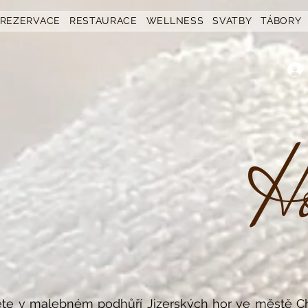
REZERVACE
RESTAURACE
WELLNESS
SVATBY
TÁBORY
Ho
te v malebném podhůří Jizerských hor ve městě Ch