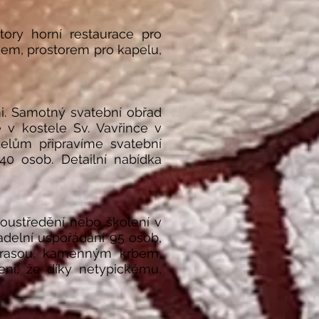
tory horní restaurace pro
kem, prostorem pro kapelu,
. Samotný svatební obřad
v kostele Sv. Vavřince v
elům připravíme svatební
0 osob. Detailní nabídka
 soustředění nebo školení v
vadelní uspořádání 95 osob,
terasou, kamenným krbem,
eni, že díky netypickému,