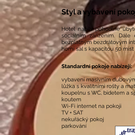
Styl a vybavení poko
Hotel nabízí pohodlné ubyt
sociálním zařízením. Dále
bezplatným bezdrátovým inte
horní sál s kapacitou 50 mís
Standardní pokoje nabízejí:
vybavení masivním dubový
lůžka s kvalitními rošty a m
koupelnu s WC, bidetem a 
koutem
Wi-Fi internet na pokoji
TV + SAT
nekuřácký pokoj
parkování