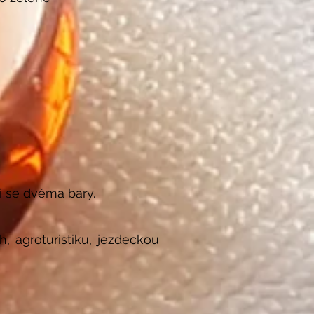
i se dvěma bary.
, agroturistiku, jezdeckou