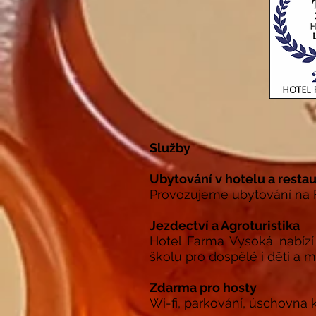
Služby
Ubytování v hotelu a resta
Provozujeme ubytování na F
Jezdectví a Agroturistika
Hotel Farma Vysoká nabízí 
školu pro dospělé i děti a m
Zdarma pro hosty
Wi-fi, parkování, úschovna ko