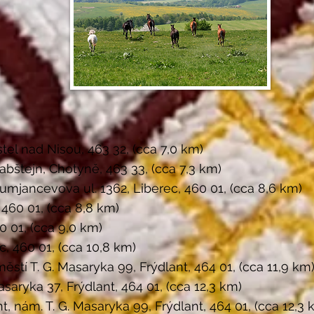
tel nad Nisou, 463 32, (cca 7,0 km)
bštejn, Chotyně, 463 33, (cca 7,3 km)
umjancevova ul. 1362, Liberec, 460 01, (cca 8,6 km)
 460 01, (cca 8,8 km)
 01, (cca 9,0 km)
c, 460 01, (cca 10,8 km)
stí T. G. Masaryka 99, Frýdlant, 464 01, (cca 11,9 km
asaryka 37, Frýdlant, 464 01, (cca 12,3 km)
 nám. T. G. Masaryka 99, Frýdlant, 464 01, (cca 12,3 