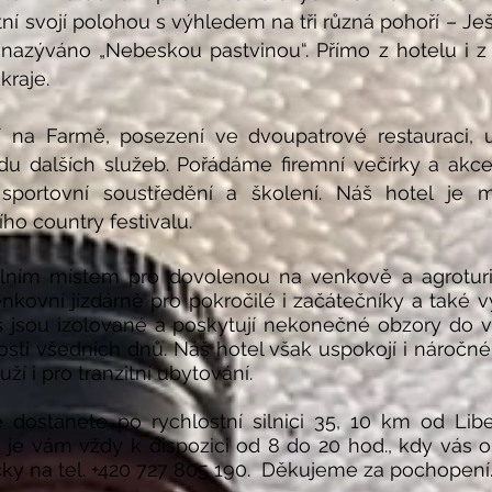
ní svojí polohou s výhledem na tři různá pohoří – Ješ
nazýváno „Nebeskou pastvinou“. Přímo z hotelu i z 
kraje.
na Farmě, posezení ve dvoupatrové restauraci, ust
adu dalších služeb. Pořádáme firemní večírky a akce
 sportovní soustředění a školení. Náš hotel je 
ho country festivalu.
lním místem pro dovolenou na venkově a agroturi
enkovní jízdárně pro pokročilé i začátečníky a také v
 jsou izolované a poskytují nekonečné obzory do v
ti všedních dnů. Náš hotel však uspokojí i náročného
uží i pro tranzitní ubytování.
 dostanete po rychlostní silnici 35, 10 km od L
je vám vždy k dispozici od 8 do 20 hod., kdy vás o
icky na tel. +420 727 805 190. Děkujeme za pochopení