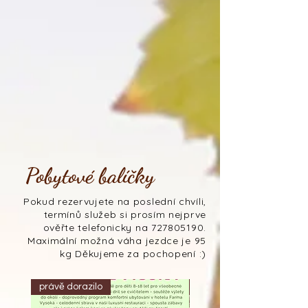
Pobytové balíčky
Pokud rezervujete na poslední chvíli,
termínů služeb si prosím nejprve
ověřte telefonicky na
727805190
.
Maximální možná váha jezdce je 95
kg Děkujeme za pochopení :)
právě dorazilo
právě dorazilo