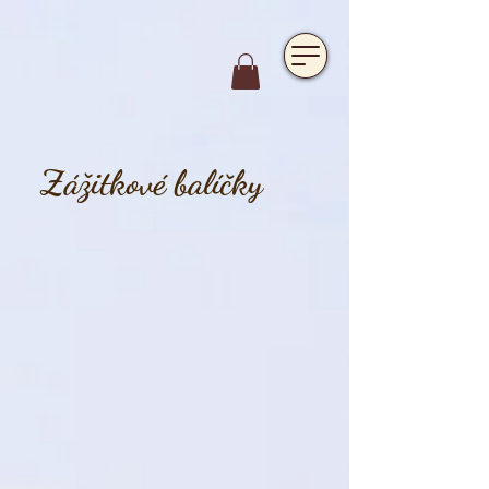
https://www.hotelfarmavysoka.cz/festival-2023
Zážitkové balíčky