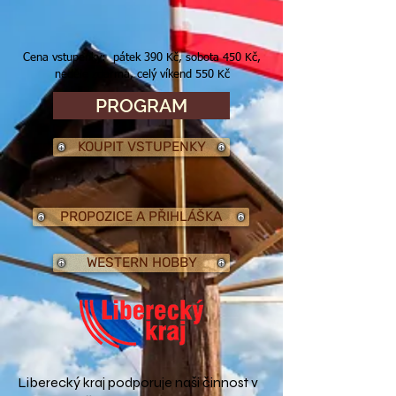
Cena vstupenky: pátek 39
0 Kč, sobota 45
0 Kč,
neděle zdarma, c
elý víkend 55
0 Kč
PROGRAM
KOUPIT VSTUPENKY
PROPOZICE A PŘIHLÁŠKA
WESTERN HOBBY
Liberecký kraj podporuje naši činnost v