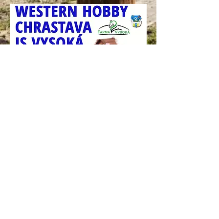
Srdečně zveme všechny naše příznivce
na 14. ročník Country Festivalu Vysoká
2025, pořádaného ve dnech
5-7.9.2025