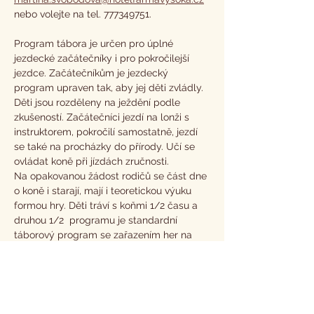
nebo volejte na tel. 777349751.
Program tábora je určen pro úplné 
jezdecké začátečníky i pro pokročilejší 
jezdce. Začátečníkům je jezdecký 
program upraven tak, aby jej děti zvládly. 
Děti jsou rozděleny na ježdění podle 
zkušeností. Začátečníci jezdí na lonži s 
instruktorem, pokročilí samostatně, jezdí 
se také na procházky do přírody. Učí se 
ovládat koně při jízdách zručnosti.
Na opakovanou žádost rodičů se část dne 
o koně i starají, mají i teoretickou výuku 
formou hry. Děti tráví s koňmi 1/2 času a 
druhou 1/2  programu je standardní 
táborový program se zařazením her na 
téma environmentální výchovy vedoucí k 
ochraně přírody a respektování přírodních 
zákonů.
Součástí tábora jsou táborové hry, 
sportovní hry, výlety v okolí a koupání v 