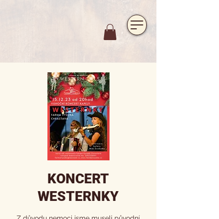
https://www.hotelfarmavysoka.cz/festival-2023
KONCERT
WESTERNKY
Z důvodu nemoci jsme museli původní