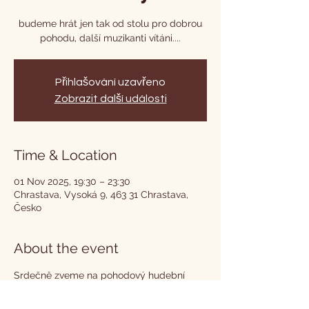
budeme hrát jen tak od stolu pro dobrou
pohodu, další muzikanti vítáni....
Přihlašování uzavřeno
Zobrazit další události
Time & Location
01 Nov 2025, 19:30 – 23:30
Chrastava, Vysoká 9, 463 31 Chrastava,
Česko
About the event
Srdečně zveme na pohodový hudební 
večer folku, country a spousty dalších 
podobných žánrů - budeme hrát jen tak 