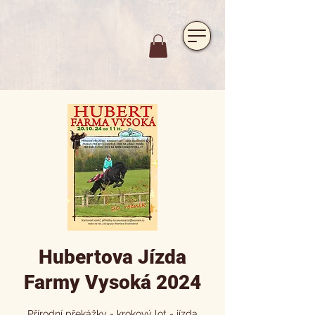
https://www.hotelfarmavysoka.cz/festival-2023
Hubertova Jízda
Farmy Vysoká 2024
Přírodní překážky - krokový lot - jízda