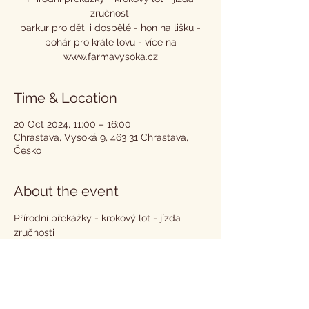
zručnosti
parkur pro děti i dospělé - hon na lišku -
pohár pro krále lovu - více na
www.farmavysoka.cz
Time & Location
20 Oct 2024, 11:00 – 16:00
Chrastava, Vysoká 9, 463 31 Chrastava,
Česko
About the event
Přírodní překážky - krokový lot - jízda 
zručnosti
parkur pro děti i dospělé - hon na lišku - 
pohár pro krále lovu - více na 
www.farmavysoka.cz