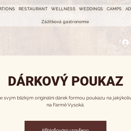
ATIONS
RESTAURANT
WELLNESS
WEDDINGS
CAMPS
A
Zážitková gastronomie
DÁRKOVÝ POUKAZ
e svým blízkým originální dárek formou poukazu na jakýkoliv
na Farmě Vysoká.
Přihlašování uzavřeno