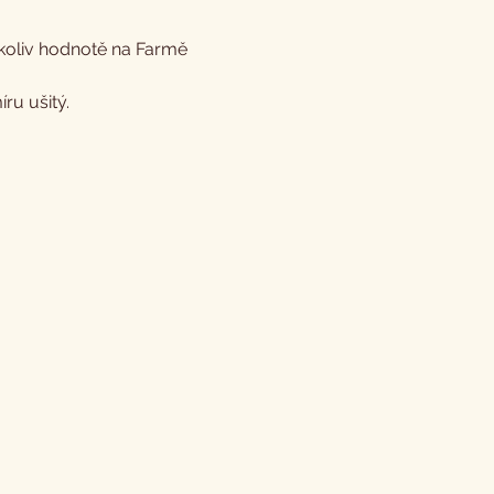
ékoliv hodnotě na Farmě 
ru ušitý.