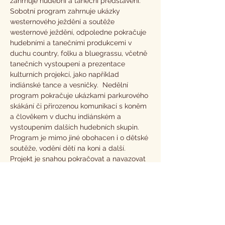
zahrnuje hudební a taneční představení. 
Sobotní program zahrnuje ukázky 
westernového ježdění a soutěže 
westernové ježdění, odpoledne pokračuje 
hudebními a tanečními produkcemi v 
duchu country, folku a bluegrassu, včetně 
tanečních vystoupení a prezentace 
kulturních projekcí, jako například 
indiánské tance a vesničky.  Nedělní 
program pokračuje ukázkami parkurového 
skákání či přirozenou komunikací s koněm 
a člověkem v duchu indiánském a 
vystoupením dalších hudebních skupin. 
Program je mimo jiné obohacen i o dětské 
soutěže, vodění dětí na koni a další. 
Projekt je snahou pokračovat a navazovat 
na velmi úspěšné předešlé ročníky a 
propojit tak tento trend zábavy, 
jezdeckého sportu a westernového stylu 
života nejen v tomto regionu ale…