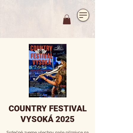
https://www.hotelfarmavysoka.cz/festival-2023
COUNTRY FESTIVAL
VYSOKÁ 2025
Srdečně zveme všechny naše příznivce na