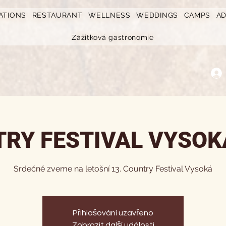
ATIONS
RESTAURANT
WELLNESS
WEDDINGS
CAMPS
A
Zážitková gastronomie
RY FESTIVAL VYSOK
Srdečně zveme na letošní 13. Country Festival Vysoká
Přihlašování uzavřeno
Zobrazit další události