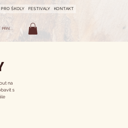
PRO ŠKOLY
FESTIVALY
KONTAKT
Přihlásit se
Y
out na
bavit s
ále