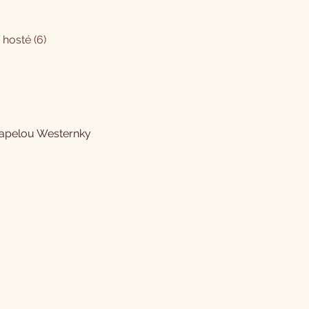
í hosté (6)
kapelou Westernky