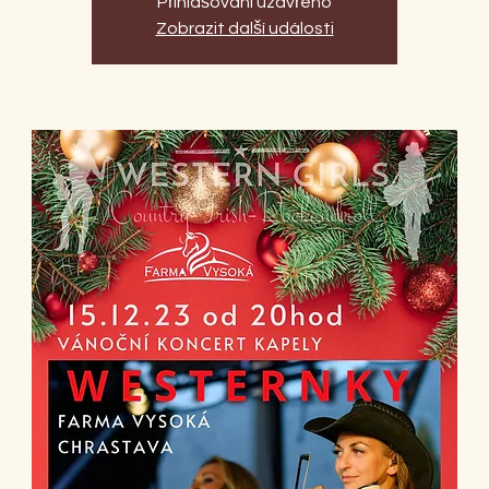
Přihlašování uzavřeno
Zobrazit další události