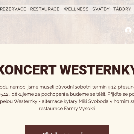
REZERVACE
RESTAURACE
WELLNESS
SVATBY
TÁBORY
KONCERT WESTERNK
odu nemoci jsme museli původní sobotní termín 9.12. přesun
15.12., děkujeme za pochopení a budeme se těšit. Přijďte se po
pelou Westernky - alternace kytary Miki Svoboda v horním s
restaurace Farmy Vysoká