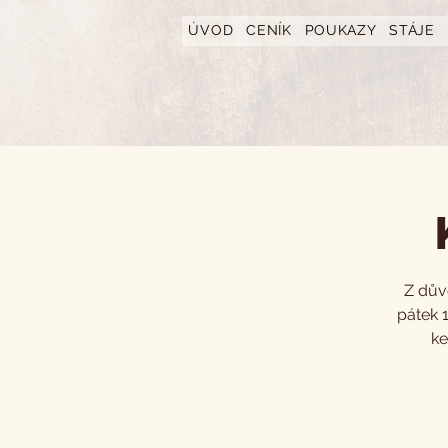
https://www.hotelfarmavysoka.cz/festival-2023
ÚVOD
CENÍK
POUKAZY
STÁJE
Z dův
pátek 
ke