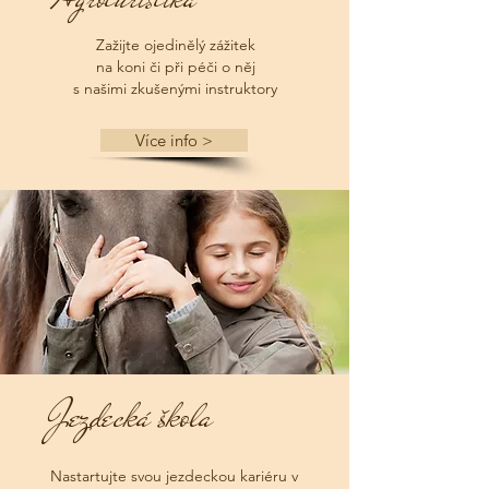
Zažijte ojedinělý zážitek
na koni či při péči o něj
s našimi zkušenými instruktory
Více info >
Jezdecká škola
Nastartujte svou jezdeckou kariéru v