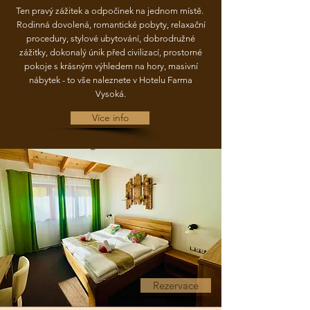
Ten pravý zážitek a odpočinek na jednom místě.
Rodinná dovolená, romantické pobyty, relaxační
procedury, stylové ubytování, dobrodružné
zážitky, dokonalý únik před civilizací, prostorné
pokoje s krásným výhledem na hory, masivní
nábytek - to vše naleznete v Hotelu Farma
Vysoká.
Více info
Rezervace