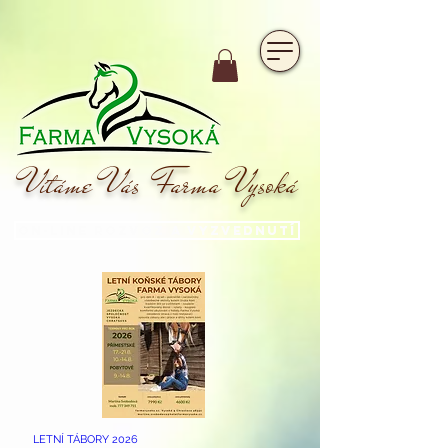
https://www.hotelfarmavysoka.cz/festival-2023
Vítáme Vás Farma Vysoká
On-line rozvoz a vyzvednutí
LETNÍ TÁBORY 2026