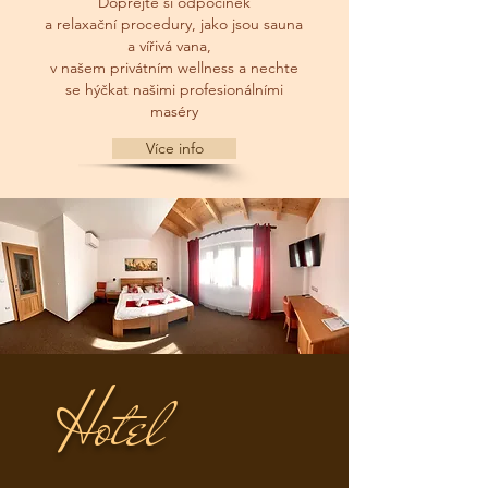
Dopřejte si odpočinek
a relaxační procedury, jako jsou sauna
a vířivá vana,
v našem privátním
wellness a nechte
se hýčkat našimi profesionálními
maséry
Více info
Hotel