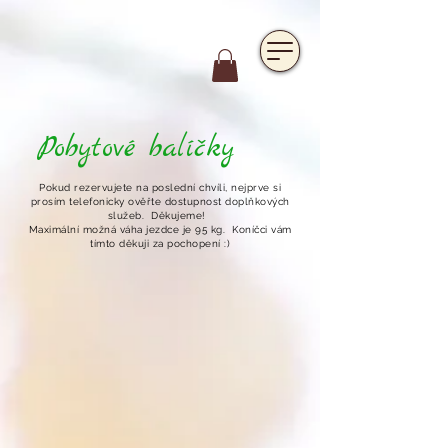
https://www.hotelfarmavysoka.cz/festival-2023
Pobytové balíčky
Pokud rezervujete na poslední chvíli, nejprve si
prosím telefonicky ověřte dostupnost doplňkových
služeb. Děkujeme!
Maximální možná váha jezdce je 95 kg. Koníčci vám
tímto děkuji za pochopení :)