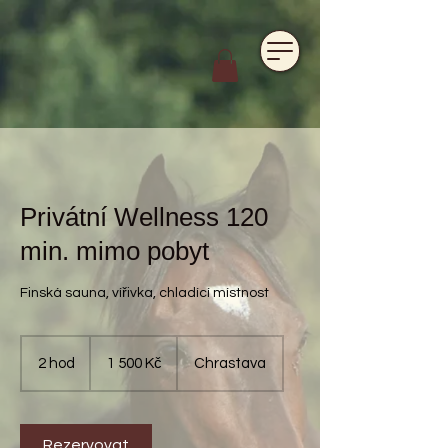
https://www.hotelfarmavysoka.cz/festival-2023
Privátní Wellness 120
min. mimo pobyt
Finská sauna, vířivka, chladící místnost
1 500
českých
2 hod
2
1 500 Kč
Chrastava
korun
h
o
d
Rezervovat