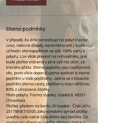
Storno podmínky
V případě, že dítě nenastoupí na pobyt (nemoc,
úraz, rodinné důvody, karanténa atd.), bude
účtován stornopoplatek ve výši 100% ceny z
pobytu. Lze však převést na náhradníka, pak
bude platba vrácena v plné výši na účet, ze
kterého přišla. Storno poplatky jsou nepříjemná
věc, proto vřele doporučujeme sjednat si storno
pojištění u Vaší pojišťovny. Jedná se o klasické
pojištění storna cesty, pojišťovny vrací většinou
80% z uhrazené částky.
Místo pobytu: Farma Vysoká, Vysoká 9, 46331
Chrastava
Platba: předem na konto JS Vysoká - Číslo účtu:
231758097/0300 Jako variabilní symbol platby
uveďte celé rodné číslo dítěte bez lomítka. Do
zprávy pro příjemce uveďte příjmení dítěte a
číslo turnusu. Pokud tak neučiníte, nebude
možné platbu spárovat a místo nebude