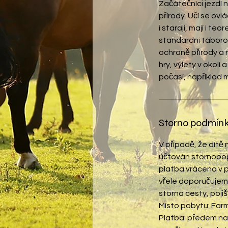
Začátečníci jezdí 
přírody. Učí se ov
i starají, mají i t
standardní táboro
ochraně přírody a 
hry, výlety v okolí
Storno podmín
V případě, že dítě
účtován stornopop
platba vrácena v p
vřele doporučujeme 
storna cesty, poji
Místo pobytu: Far
Platba: předem na 