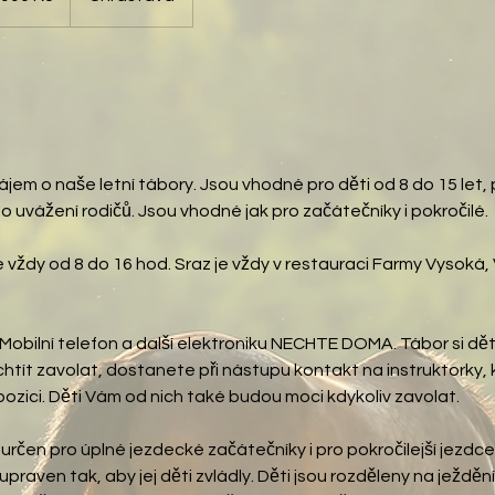
jem o naše letní tábory. Jsou vhodné pro děti od 8 do 15 let, 
 uvážení rodičů. Jsou vhodné jak pro začátečníky i pokročilé.
e vždy od 8 do 16 hod. Sraz je vždy v restauraci Farmy Vysoká,
lní telefon a další elektroniku NECHTE DOMA. Tábor si děti ví
htít zavolat, dostanete při nástupu kontakt na instruktorky,
spozici. Děti Vám od nich také budou moci kdykoliv zavolat.
určen pro úplné jezdecké začátečníky i pro pokročilejší jezdc
praven tak, aby jej děti zvládly. Děti jsou rozděleny na ježděn