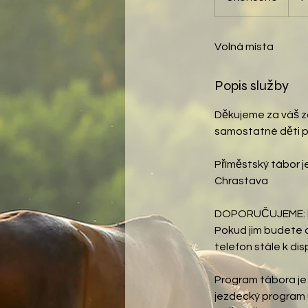
k
o
Volná místa
n
č
e
Popis služby
n
o
Děkujeme za váš zá
samostatné děti po
Příměstský tábor j
Chrastava
DOPORUČUJEME: Mobi
Pokud jim budete c
telefon stále k di
Program tábora je 
jezdecký program u