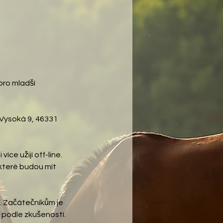
pro mladší
 Vysoká 9, 46331
ce užijí off-line.
 které budou mít
e. Začátečníkům je
í podle zkušeností.