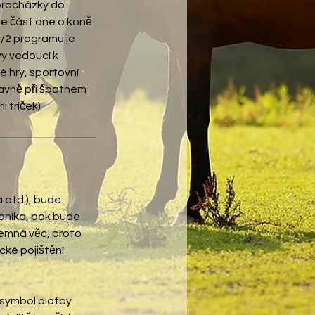
 procházky do
se část dne o koně
 1/2 programu je
y vedoucí k
é hry, sportovní
hlavně při špatném
 atd.), bude
dníka, pak bude
íjemná věc, proto
cké pojištění
 symbol platby