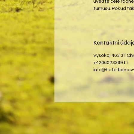
uveďte celé rodné č
turnusu. Pokud ta
Kontaktní údaj
Vysoká, 463 31 Ch
+420602336911
info@hotelfarmav