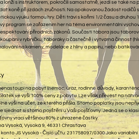
na lonži s instruktorem, pokročilí samostatně, jezdí se také na
ládat koně při jízdách zručnosti. Na opakovanou žádost rodičů 
eoretickou výuku formou hry. Děti tráví s koňmi 1/2 času a druhou
vý program se zařazením her na téma environmentální výchov
respektování přírodních zákonů. Součástí tábora jsou táborov
 a koupání v rybníčku, táboráky a částečně i výtvarná činnost (
ky
 nenastoupí na pobyt (nemoc, úraz, rodinné důvody, karanténa
latek ve výši 100% ceny z pobytu. Lze však převést na náhra
lné výši na účet, ze kterého přišla. Storno poplatky jsou nepř
sjednat si storno pojištění u Vaší pojišťovny. Jedná se o klasi
šťovny vrací většinou 80% z uhrazené částky.
ma Vysoká, Vysoká 9, 46331 Chrastava
konto JS Vysoká - Číslo účtu: 231758097/0300 Jako variabilní