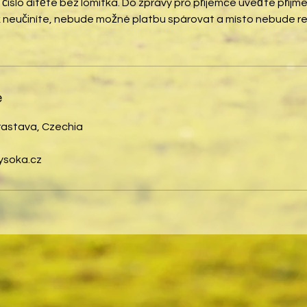
íslo dítěte bez lomítka. Do zprávy pro příjemce uveďte příjmen
k neučiníte, nebude možné platbu spárovat a místo nebude r
e
rastava, Czechia
ysoka.cz