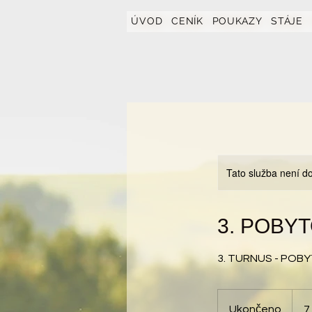
https://www.hotelfarmavysoka.cz/festival-2023
ÚVOD
CENÍK
POUKAZY
STÁJE
Tato služba není do
3. POBYT
3. TURNUS - POBY
7 990
český
Ukončeno
U
7
korun