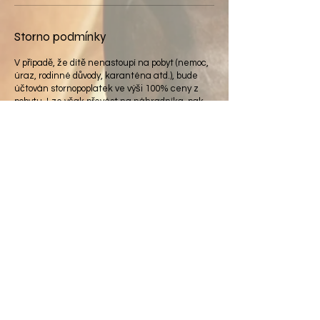
Storno podmínky
V případě, že dítě nenastoupí na pobyt (nemoc,
úraz, rodinné důvody, karanténa atd.), bude
účtován stornopoplatek ve výši 100% ceny z
pobytu. Lze však převést na náhradníka, pak
bude platba vrácena v plné výši na účet, ze
kterého přišla. Storno poplatky jsou nepříjemná
věc, proto vřele doporučujeme sjednat si storno
pojištění u Vaší pojišťovny. Jedná se o klasické
pojištění storna cesty, pojišťovny vrací většinou
80% z uhrazené částky.
Místo pobytu: Farma Vysoká, Vysoká 9, 46331
Chrastava
Platba: předem na konto JS Vysoká - Číslo účtu:
231758097/0300 Jako variabilní symbol platby
uveďte celé rodné číslo dítěte bez lomítka. Do
zprávy pro příjemce uveďte příjmení dítěte a
číslo turnusu. Pokud tak neučiníte, nebude
možné platbu spárovat a místo nebude
rezervováno.