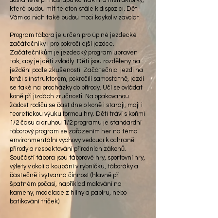
dostanete při nástupu kontakt na instruktorky,
které budou mít telefon stále k dispozici. Děti
Vám od nich také budou moci kdykoliv zavolat.
Program tábora je určen pro úplné jezdecké
začátečníky i pro pokročilejší jezdce.
Začátečníkům je jezdecký program upraven
tak, aby jej děti zvládly. Děti jsou rozděleny na
ježdění podle zkušeností. Začátečníci jezdí na
lonži s instruktorem, pokročilí samostatně, jezdí
se také na procházky do přírody. Učí se ovládat
koně při jízdách zručnosti. Na opakovanou
žádost rodičů se část dne o koně i starají, mají i
teoretickou výuku formou hry. Děti tráví s koňmi
1/2 času a druhou 1/2 programu je standardní
táborový program se zařazením her na téma
environmentální výchovy vedoucí k ochraně
přírody a respektování přírodních zákonů.
Součástí tábora jsou táborové hry, sportovní hry,
výlety v okolí a koupání v rybníčku, táboráky a
částečně i výtvarná činnost (hlavně při
špatném počasí, například malování na
kameny, modelace z hlíny a papíru, nebo