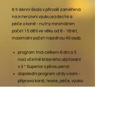
6 ti denní škola v přírodě zaměřená
na intenzivní výuku jezdectví a
péče o koně - nutný minimálním
počet 15 dětí ve věku od 8 - 18 let,
maximální počet najednou 40 osob.
program trvá celkem 6 dní a 5
nocí včetně krásného ubytování
v 3 * Superior s plnou penzí
dopolední program vždy u koní -
příprava koně, teorie, péče, výuka
jízdy
celodenní stravování v
restauraci Farmy Vysoká
'snídaně, oběd, večeře,
dopolední i odpolední svačinky
včetně pitného režimu)
odpolední doplňkové aktivity