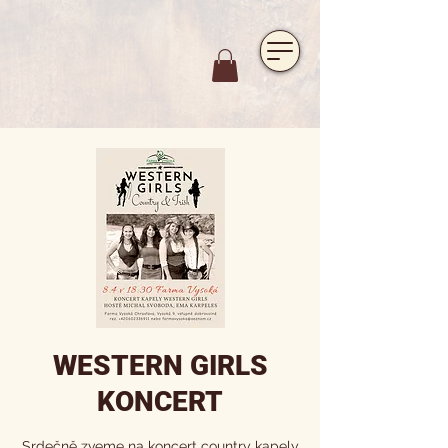
https://www.hotelfarmavysoka.cz/festival-2023
WESTERN GIRLS
KONCERT
Srdečně zveme na koncert country kapely