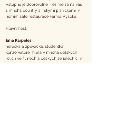
Vstupné je dobrovolné. Těšíme se na vás 
s mnoha country a irskými písničkami, v 
horním sále restaurace Farma Vysoká.
Hlavní host:
Ema Karpeles
herečka a zpěvačka, studentka 
konzervatoře...hrála v mnoha dětských 
rolích ve filmech a českých seriálech či v 
reklamách. Objevila se také v dětských 
rolích v operách Národního divadla, Státní 
opery a Stavovského divadla. Účinkovala 
s Bolkem Polívkou na Letních 
Shakespearovských slavnostech v Praze a 
dalších produkcích. Vydala vlastní 
písničky, které opakovaně vyhrávaly 
Hitparádu rádia Junior Českého
Více zde >