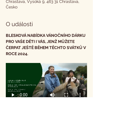
Chrastava, Vysoká 9, 463 31 Chrastava,
Česko
O události
BLESKOVÁ NABÍDKA VÁNOČNÍHO DÁRKU 
PRO VAŠE DĚTI I VÁS, JENŽ MŮŽETE 
ČERPAT JEŠTĚ BĚHEM TĚCHTO SVÁTKŮ V 
ROCE 2024.
Omezená nabídka termínů i míst!!!
Pro samostatné děti od 6 do 15 let