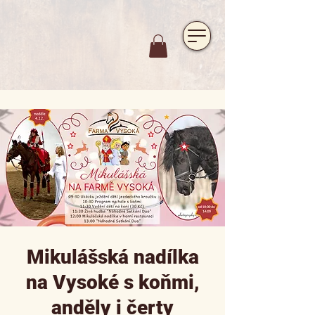
https://www.hotelfarmavysoka.cz/festival-2023
Mikulášská nadílka
na Vysoké s koňmi,
anděly i čerty