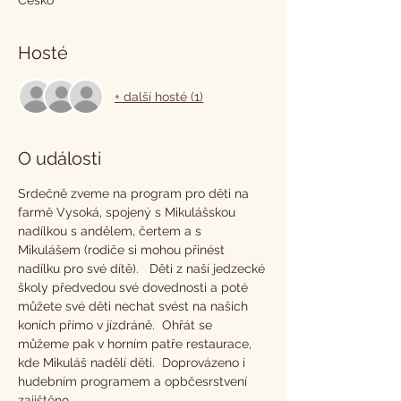
Česko
Hosté
+ další hosté (1)
O události
Srdečně zveme na program pro děti na 
farmě Vysoká, spojený s Mikulášskou 
nadílkou s andělem, čertem a s 
Mikulášem (rodiče si mohou přinést 
nadílku pro své dítě).   Děti z naší jedzecké 
školy předvedou své dovednosti a poté 
můžete své děti nechat svést na našich 
koních přímo v jízdráně.  Ohřát se 
můžeme pak v horním patře restaurace, 
kde Mikuláš nadělí děti.  Doprovázeno i 
hudebním programem a opbčesrstvení 
zajištěno.