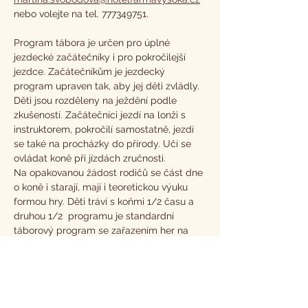
nebo volejte na tel. 777349751.
Program tábora je určen pro úplné 
jezdecké začátečníky i pro pokročilejší 
jezdce. Začátečníkům je jezdecký 
program upraven tak, aby jej děti zvládly. 
Děti jsou rozděleny na ježdění podle 
zkušeností. Začátečníci jezdí na lonži s 
instruktorem, pokročilí samostatně, jezdí 
se také na procházky do přírody. Učí se 
ovládat koně při jízdách zručnosti.
Na opakovanou žádost rodičů se část dne 
o koně i starají, mají i teoretickou výuku 
formou hry. Děti tráví s koňmi 1/2 času a 
druhou 1/2  programu je standardní 
táborový program se zařazením her na 
téma environmentální výchovy vedoucí k 
ochraně přírody a respektování přírodních 
zákonů.
Součástí tábora jsou táborové hry, 
sportovní hry, výlety v okolí a koupání v 