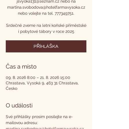
jsvyoka131@seznam.cz nebo na
martina.svobodova@hotelfarmavysoka.cz
nebo volejte na tel. 777349751.
Srdečně zveme na letní koňské příměstské
i pobytové tábory v roce 2025
PŘÍHLÁŠKA
Čas a místo
09. 8. 2026 8:00 – 21. 8. 2026 15:00
Chrastava, Vysoká 9, 463 31 Chrastava,
Česko
O události
Své přihlášky prosím posílejte na e-
mailovou adresu:
martina.svobodova@hotelfarmavysoka.cz