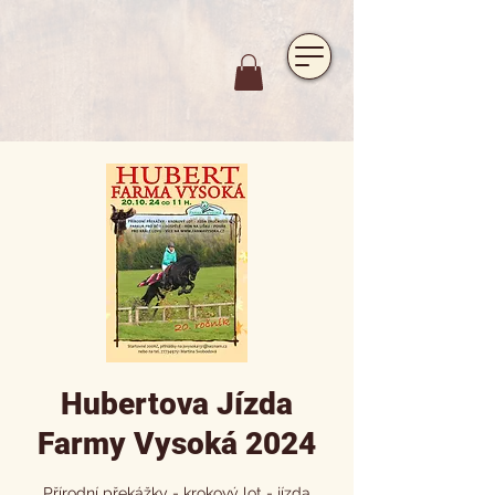
https://www.hotelfarmavysoka.cz/festival-2023
Hubertova Jízda
Farmy Vysoká 2024
Přírodní překážky - krokový lot - jízda