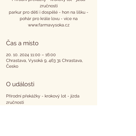
zručnosti
parkur pro děti i dospělé - hon na lišku -
pohár pro krále lovu - více na
www.farmavysoka.cz
Čas a místo
20. 10. 2024 11:00 – 16:00
Chrastava, Vysoká 9, 463 31 Chrastava,
Česko
O události
Přírodní překážky - krokový lot - jízda 
zručnosti
parkur pro děti i dospělé - hon na lišku - 
pohár pro krále lovu - více na 
www.farmavysoka.cz