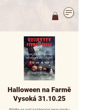
https://www.hotelfarmavysoka.cz/festival-2023
Halloween na Farmě
Vysoká 31.10.25
Přijďte na naši každoroční lesní stezku