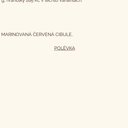
, hranolky 285 Kč v těchto variantách:
 MARINOVANÁ ČERVENÁ CIBULE,
POLÉVKA