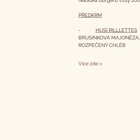
Nabídka burgerů vždy 200 g
PŘEDKRM
-            
HUSÍ RILLLETTES
BRUSINKOVÁ MAJONÉZA,
ROZPEČENÝ CHLÉB  
Více zde >