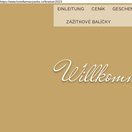
https://www.hotelfarmavysoka.cz/festival-2023
EINLEITUNG
CENÍK
GESCHE
ZÁŽITKOVÉ BALÍČKY
Willkomm