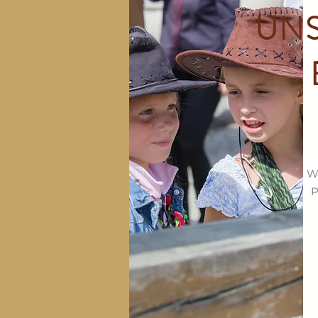
UNS
We
P