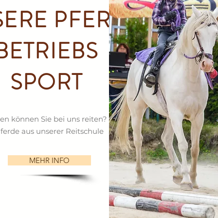
ERE PFERDE
BETRIEBS
SPORT
n können Sie bei uns reiten?
ferde aus unserer Reitschule
MEHR INFO