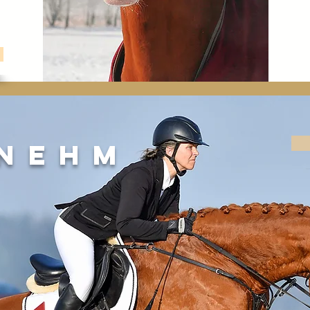
r
nehm