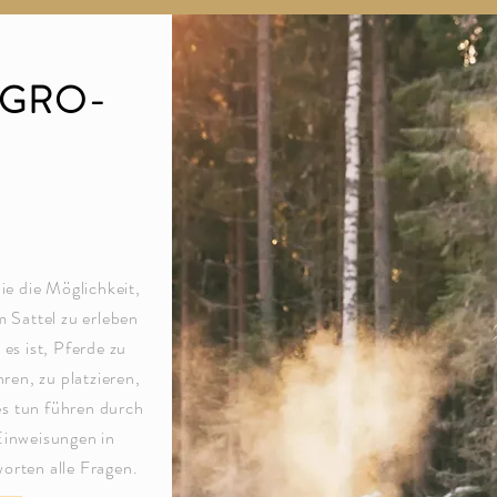
AGRO-
e die Möglichkeit,
m Sattel zu erleben
 es ist, Pferde zu
hren, zu platzieren,
s tun führen durch
Einweisungen in
worten alle Fragen.