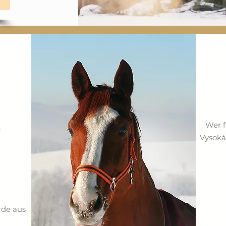
S
Wer f
Vysoká
rde aus