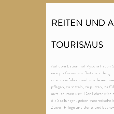
REITEN UND 
TOURISMUS
Auf dem Bauernhof Vysoká haben Si
eine professionelle Reitausbildung i
oder zu erfahren und zu erleben, wie
pflegen, zu satteln, zu putzen, zu fü
aufzuzäumen usw. Der Lehrer wird e
die Stallungen, geben theoretische 
Zucht, Pflege und Beritt und beant