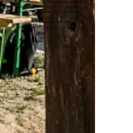
11:00 _cc781905- 5cde-3194-bb3b-136bad5cf58d_
UKÁZKA PARKUROVÉHO JEZDECTVÍ_cc781905-
5cde-3194 -bb3b-136bad5cf58d_
in den Pausen eine Show
unseres PONY CLUB Könnens
11:00 _cc781905- 5cde-3194-bb3b-136bad5cf58d_
GOOD WATER BAND – bluegrass