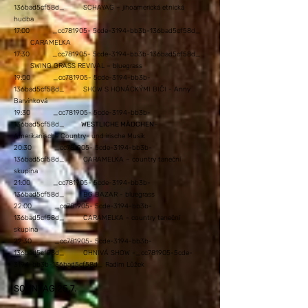
136bad5cf58d_ SCHAYAG – jihoamerická etnická
hudba
17:00 _cc781905- 5cde-3194-bb3b-136bad5cf58d_
CARAMELKA
17:30 _cc781905- 5cde-3194-bb3b-136bad5cf58d_
SWING GRASS REVIVAL – bluegrass
19:00 _cc781905- 5cde-3194-bb3b-
136bad5cf58d_ SHOW S HONÁCKÝMI BIČI - Anny
Barvínková
19:30 _cc781905- 5cde-3194-bb3b-
136bad5cf58d_
WESTLICHE MÄDCHEN
–
Amerikanische Country- und irische Musik
20:30 _cc781905- 5cde-3194-bb3b-
136bad5cf58d_ CARAMELKA – country taneční
skupina
21:00 _cc781905- 5cde-3194-bb3b-
136bad5cf58d_ BG BAZAR - bluegrass
22:00 _cc781905- 5cde-3194-bb3b-
136bad5cf58d_ CARAMELKA - country taneční
skupina
22:30 _cc781905- 5cde-3194-bb3b-
136bad5cf58d_ OHNIVÁ SHOW -_cc781905-5cde-
3194-bb3b-136bad5cf58d_ Radim Lůžek
SONNTAG 25.7.