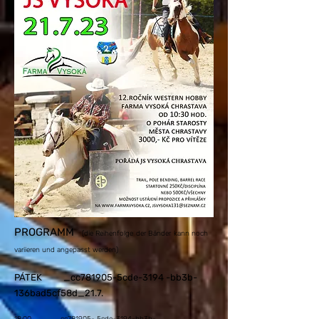
PROGRAMM
(die Reihenfolge der Bänder kann noch
variieren und angepasst werden)
PÁTEK _cc781905-5cde-3194 -bb3b-
136bad5cf58d_
21.7.