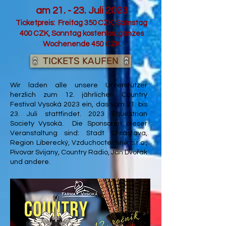
am 21. - 23. Juli 2023
Ticketpreis: Freitag 350 CZK, Samstag
400 CZK, Sonntag kostenlos, ganzes
Wochenende 450 CZK
TICKETS KAUFEN
Wir laden alle unsere Unterstützer
herzlich zum 12. jährlichen Country
Festival Vysoká 2023 ein, das vom 21. bis
23. Juli stattfindet. 2023 Equestrian
Society Vysoká. Die Sponsoren dieser
Veranstaltung sind: Stadt Chrastava,
Region Liberecký, Vzduchoctechnik s.r.o.,
Pivovar Svijany, Country Radio, Jan Dvořák
und andere.