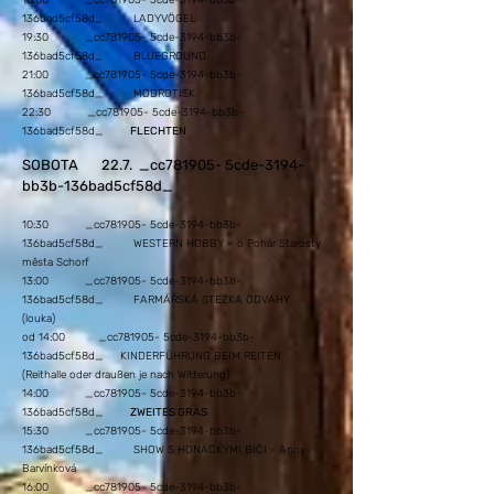
18:00 _cc781905- 5cde-3194-bb3b-
136bad5cf58d_ LADY
VÖGEL
19:30 _cc781905- 5cde-3194-bb3b-
136bad5cf58d_ BLUEGROUND
21:00 _cc781905- 5cde-3194-bb3b-
136bad5cf58d_ MODROTISK
22:30 _cc781905- 5cde-3194-bb3b-
136bad5cf58d_
FLECHTEN
SOBOTA 22.7. _cc781905- 5cde-3194-
bb3b-136bad5cf58d_
10:30 _cc781905- 5cde-3194-bb3b-
136bad5cf58d_ WESTERN HOBBY – o Pohár Starosty
města Schorf
13:00 _cc781905- 5cde-3194-bb3b-
136bad5cf58d_ FARMÁŘSKÁ STEZKA ODVAHY
(louka)
od 14:00 _cc781905- 5cde-3194-bb3b-
136bad5cf58d_ KINDERFÜHRUNG BEIM REITEN
(Reithalle oder draußen je nach Witterung)
14:00 _cc781905- 5cde-3194-bb3b-
136bad5cf58d_
ZWEITES GRAS
15:30 _cc781905- 5cde-3194-bb3b-
136bad5cf58d_ SHOW S HONÁCKÝMI BIČI - Anny
Barvínková
16:00 _cc781905- 5cde-3194-bb3b-