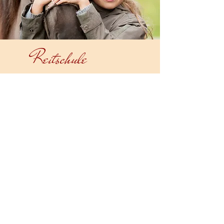
Reitschule
Starte deine Reiterkarriere in
unserem Sport
Verein JS Vysoká
Mehr Infos
Unser Team