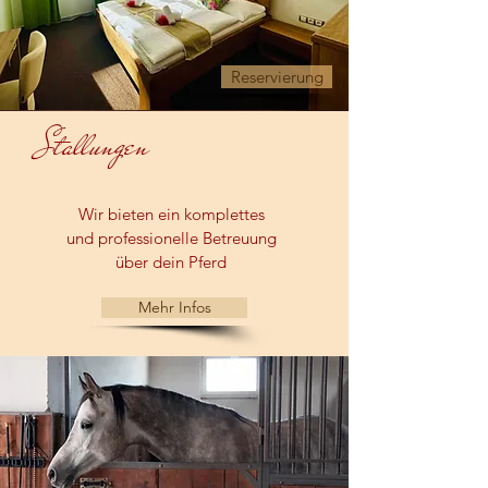
Reservierung
Stallungen
Wir bieten ein komplettes
und professionelle Betreuung
über dein Pferd
Mehr Infos