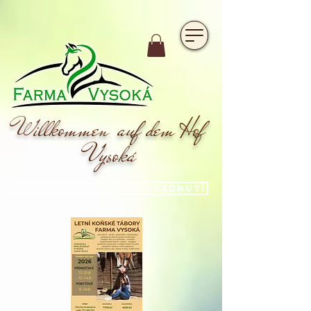
https://www.hotelfarmavysoka.cz/festival-2023
Willkommen auf dem Hof
Vysoká
On-line rozvoz a vyzvednutí