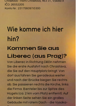
Chrastava - Horní Chrastava, 463 31, Vysoká 9
IČO: 26552205
Konto Nr.: 231758097/0300
Wie komme ich hier
hin?
Kommen Sie aus
Liberec (aus Prag)?
Von Liberec in Richtung Děčín nehmen
Sie die erste Ausfahrt nach Chrastava,
die Sie auf den Hauptplatz bringt. Von
dort aus fahren Sie geradeaus weiter
und nach der Brücke biegen Sie rechts
ab. Sie passieren rechts die Kirche, links
die Firma. Benteler bis zur Spitze des
Hügels (ca. 2 km vom Platz entfernt). Auf
der linken Seite sehen Sie ein großes
Gebäude mit rotem Dach - die Vysoka-