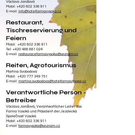
Václava Jarošová
Mobil:
+420 602 336 911
E-mail:
info@hotelfarmavysoka.cz
Restaurant,
Tischreservierung und
Feiern
Mobil:
+420 602 336 911
Tel:
+420 488 881 024
E-mail:
restauracefarmavysoka@seznam.cz
Reiten, Agrotourismus
Martina Svobodová
Mobil:
+420 777 349 751
E-mail:
martina.svobodova@hotelfarmavysoka.cz
Verantwortliche Person -
Betreiber
Václava Jarošová, Verantwortlicher Leiter das
Farma Vysoká und Präsident der Jezdecká
Společnost Vysoká
Mobil: +420 602 336 911
E-mail:
farmavysoka@seznam.cz