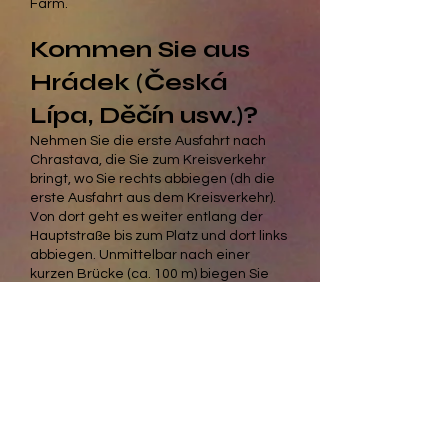
Farm.
Kommen Sie aus
Hrádek (Česká
Lípa, Děčín usw.)?
Nehmen Sie die erste Ausfahrt nach
Chrastava, die Sie zum Kreisverkehr
bringt, wo Sie rechts abbiegen (dh die
erste Ausfahrt aus dem Kreisverkehr).
Von dort geht es weiter entlang der
Hauptstraße bis zum Platz und dort links
abbiegen. Unmittelbar nach einer
kurzen Brücke (ca. 100 m) biegen Sie
rechts den Hügel hinauf und fahren
dann weiter entlang der Hauptstraße.
Sie passieren rechts die Kirche, links die
Firma. Benteler bis zur Spitze des
Hügels (ca. 2 km vom Platz entfernt). Sie
passieren die Kirche, die Schule, die
Firma Benteler und fahren etwa 1 km
weiter entlang der Pflaumenallee den
Hügel hinauf, bis Sie auf der linken Seite