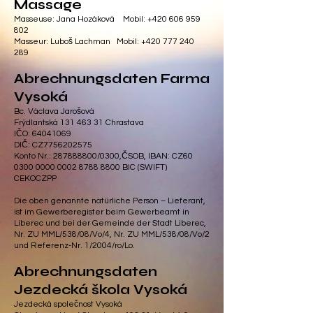
Massage
Masseuse: Jana Hozáková Mobil:
+420 606 959
802
Masseur: Luboš Lachman Mobil:
+420 777 240
289
Abrechnungsdaten Farma
Vysoká
Bc. Václava Jarošová
Frýdlantská 131 463 31 Chrastava
IČO: 64041069
DIČ: CZ7756202575
Konto Nr.: 287888800/0300,ČSOB, IBAN: CZ60
0300 0000 0002 8788 8800 BIC (SWIFT)
CEKOCZPP
Die oben genannte natürliche Person – Lieferant,
ist im Gewerberegister beim Gewerbeamt in
Liberec und bei der Gemeinde der Stadt Liberec,
Nr. ZU MML/538/08/Vo/4, Nr. ZU MML/538/08/Vo/2
und Referenz-Nr. 1/2004/ro/Lo.
Abrechnungsdaten
Jezdecká škola Vysoká
Jezdecká společnost Vysoká