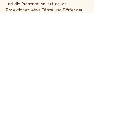
und die Präsentation kultureller 
Projektionen, etwa Tänze und Dörfer der 
amerikanischen Ureinwohner.  Das 
Sonntagsprogramm wird mit 
Vorführungen von Parkour-Springen oder 
natürlicher Kommunikation mit Pferd und 
Mensch im indischen Geist und Auftritten 
anderer Musikgruppen fortgesetzt. Das 
Programm wird unter anderem durch 
Kinderwettbewerbe, das Führen von 
Kindern zu Pferd und mehr bereichert. 
Das Projekt ist ein Bestreben, die sehr 
erfolgreichen vergangenen Jahre 
fortzusetzen und darauf aufzubauen und 
so diesen Trend aus Unterhaltung,…
Mehr anzeigen