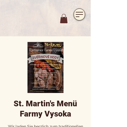
https://www.hotelfarmavysoka.cz/festival-2023
St. Martin's Menü
Farmy Vysoka
Wir laden Sie herzlich zum traditionellen