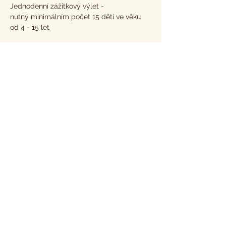
Jednodenní zážitkový výlet - 
nutný minimálním počet 15 dětí ve věku 
od 4 - 15 let
program trvá celkem 3 až 3,5 hodiny
komentovaná prohlídka stájí
obědový piknik v přírodě včetně 
pitného režimu
Mehr anzeigen
Diese Veranstaltung teilen