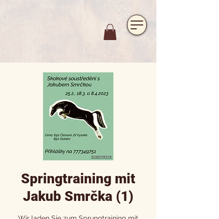
https://www.hotelfarmavysoka.cz/festival-2023
Springtraining mit
Jakub Smrčka (1)
Wir laden Sie zum Sprungtraining mit