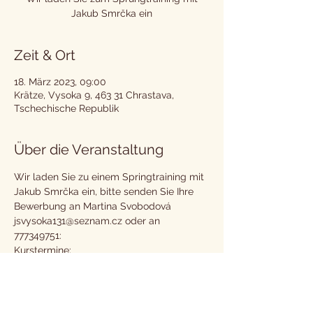
Jakub Smrčka ein
Zeit & Ort
18. März 2023, 09:00
Krätze, Vysoka 9, 463 31 Chrastava,
Tschechische Republik
Über die Veranstaltung
Wir laden Sie zu einem Springtraining mit 
Jakub Smrčka ein, bitte senden Sie Ihre 
Bewerbung an Martina Svobodová 
jsvysoka131@seznam.cz oder an 
777349751:
Kurstermine:
25.2. 23
18.3. 23
8.4. 23