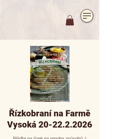
https://www.hotelfarmavysoka.cz/festival-2023
Řízkobraní na Farmě
Vysoká 20-22.2.2026
Přijďte na řízek na mnoha způsobů :)