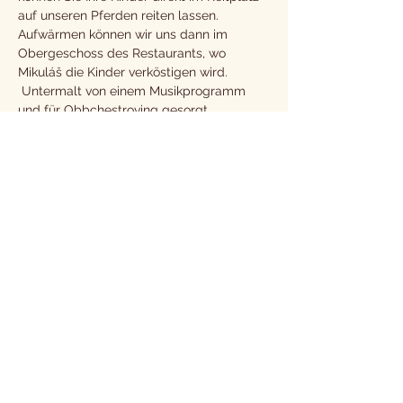
auf unseren Pferden reiten lassen.   
Aufwärmen können wir uns dann im 
Obergeschoss des Restaurants, wo 
Mikuláš die Kinder verköstigen wird. 
 Untermalt von einem Musikprogramm 
und für Obbchestroving gesorgt.
Kommen Sie mit Ihren Kindern am 4.12. 
zur Nikolaus-Auktion, die von einem 
reichhaltigen Programm nicht nur für 
Pferde begleitet wird. Bringen Sie ihnen 
ein Geschenk mit, das ihnen unser 
Weihnachtsmann dann für ein Gedicht 
überreicht. Live-Musik, die Möglichkeit, 
Kinder auf dem Pferderücken zu reiten, 
Erfrischungen und mehr.
09:30 Show Kinderponyclub - Reitzirkel
10:30 Programm in der Pferdehalle 
11:30 Führung von Kindern zu Pferd (30 
CZK) 
11:30 Livemusik „Random Encounter Duo“ 