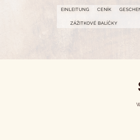
https://www.hotelfarmavysoka.cz/festival-2023
EINLEITUNG
CENÍK
GESCHE
ZÁŽITKOVÉ BALÍČKY
W