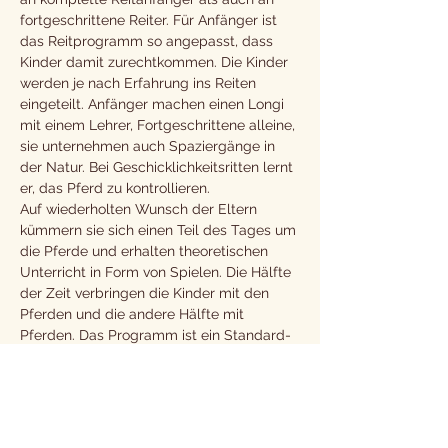
fortgeschrittene Reiter. Für Anfänger ist 
das Reitprogramm so angepasst, dass 
Kinder damit zurechtkommen. Die Kinder 
werden je nach Erfahrung ins Reiten 
eingeteilt. Anfänger machen einen Longi 
mit einem Lehrer, Fortgeschrittene alleine, 
sie unternehmen auch Spaziergänge in 
der Natur. Bei Geschicklichkeitsritten lernt 
er, das Pferd zu kontrollieren.
Auf wiederholten Wunsch der Eltern 
kümmern sie sich einen Teil des Tages um 
die Pferde und erhalten theoretischen 
Unterricht in Form von Spielen. Die Hälfte 
der Zeit verbringen die Kinder mit den 
Pferden und die andere Hälfte mit 
Pferden. Das Programm ist ein Standard-
Camp-Programm mit Spielen zum Thema 
Umwelterziehung, die zum Schutz der 
Natur und zur Achtung der Naturgesetze 
führen.
Das Camp umfasst Lagerspiele, 