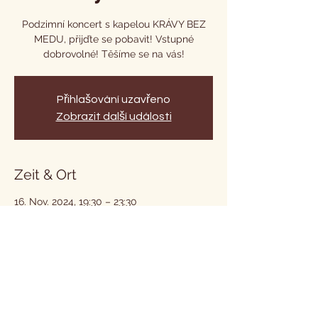
Podzimní koncert s kapelou KRÁVY BEZ
MEDU, přijďte se pobavit! Vstupné
dobrovolné! Těšíme se na vás!
Přihlašování uzavřeno
Zobrazit další události
Zeit & Ort
16. Nov. 2024, 19:30 – 23:30
Chrastava, Vysoká 9, 463 31 Chrastava,
Česko
Diese Veranstaltung teilen