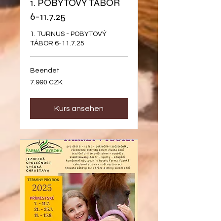
1. POBYTOVÝ TÁBOR
6-11.7.25
1. TURNUS - POBYTOVÝ
TÁBOR 6-11.7.25
Beendet
7.990
7.990 CZK
Tschechische
Kronen
Kurs ansehen