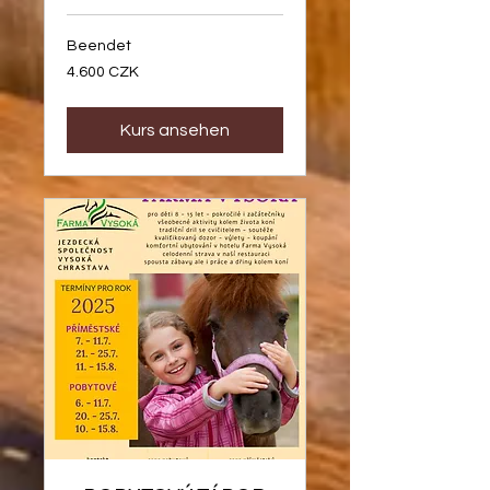
Beendet
4.600
4.600 CZK
Tschechische
Kronen
Kurs ansehen