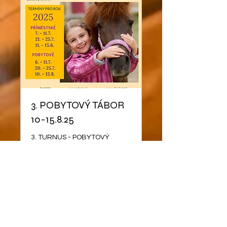
3. POBYTOVÝ TÁBOR
10-15.8.25
3. TURNUS - POBYTOVÝ
TÁBOR 10-15.8.25
Beendet
7.990
7.990 CZK
Tschechische
Kronen
Kurs ansehen