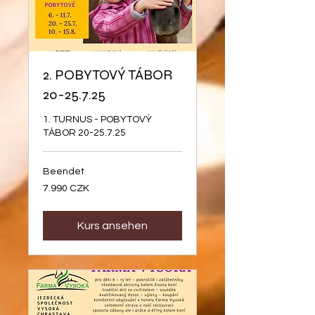
2. POBYTOVÝ TÁBOR
20-25.7.25
1. TURNUS - POBYTOVÝ
TÁBOR 20-25.7.25
Beendet
7.990
7.990 CZK
Tschechische
Kronen
Kurs ansehen