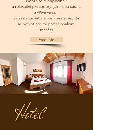
Dopřejte si odpočinek
a relaxační procedury, jako jsou sauna
a vířivá vana,
v našem privátním
wellness a nechte
se hýčkat našimi profesionálními
maséry
Více info
Hotel