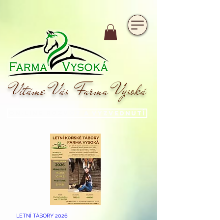
https://www.hotelfarmavysoka.cz/festival-2023
Vítáme Vás Farma Vysoká
On-line rozvoz a vyzvednutí
LETNÍ TÁBORY 2026