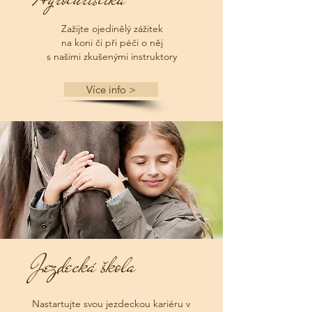
Zažijte ojedinělý zážitek
na koni či při péči o něj
s našimi zkušenými instruktory
Více info >
Jezdecká škola
Nastartujte svou jezdeckou kariéru v