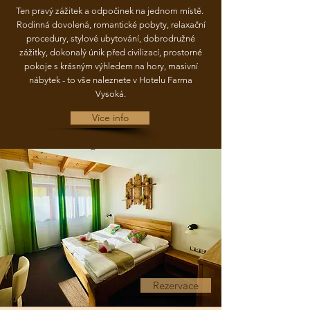
Ten pravý zážitek a odpočinek na jednom místě.
Rodinná dovolená, romantické pobyty, relaxační
procedury, stylové ubytování, dobrodružné
zážitky, dokonalý únik před civilizací, prostorné
pokoje s krásným výhledem na hory, masivní
nábytek - to vše naleznete v Hotelu Farma
Vysoká.
Více info
Rezervace